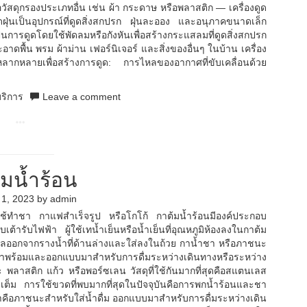
สดุกรองประเภทอื่น เช่น ผ้า กระดาษ หรือพลาสติก — เครื่องดูด
ูดฝุ่นเป็นอุปกรณ์ที่ดูดสิ่งสกปรก ฝุ่นละออง และอนุภาคขนาดเล็ก
นการดูดโดยใช้พัดลมหรือกังหันเพื่อสร้างกระแสลมที่ดูดสิ่งสกปรก
าดพื้น พรม ผ้าม่าน เฟอร์นิเจอร์ และสิ่งของอื่นๆ ในบ้าน เครื่อง
่หลากหลายเพื่อสร้างการดูด: การไหลของอากาศที่ขับเคลื่อนด้วย
ริการ
Leave a comment
้มน้ำร้อน
 1, 2023
by
admin
มักใช้ทำชา กาแฟสำเร็จรูป หรือโกโก้ กาต้มน้ำร้อนมีองค์ประกอบ
เต้ารับไฟฟ้า ผู้ใช้เทน้ำเย็นหรือน้ำเย็นที่อุณหภูมิห้องลงในกาต้ม
ะไหลออกจากรางน้ำที่ด้านล่างและใส่ลงในถ้วย กาน้ำชา หรือภาชนะ
ทำพร้อมและออกแบบมาสำหรับการดื่มระหว่างเดินทางหรือระหว่าง
พลาสติก แก้ว หรือพอร์ซเลน วัสดุที่ใช้กันมากที่สุดคือสแตนเลส
ะเต็ม การใช้ขวดที่พบมากที่สุดในปัจจุบันคือการพกน้ำร้อนและชา
น้ำคือภาชนะสำหรับใส่น้ำดื่ม ออกแบบมาสำหรับการดื่มระหว่างเดิน