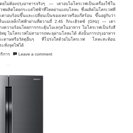
ดยไม่ต้องปรุงอาหารจริงๆ — เตาอบไมโครเวฟเป็นเครื่องใช้ใน
รเวฟผลิตโดยกระแสไฟฟ้าที่ไหลผ่านแถบโลหะ ซึ่งผลิตไมโครเวฟที่
อบร้อนขึ้นและเปลี่ยนเป็นของเหลวหรือแก๊สร้อน ขึ้นอยู่กับว่า
่นแม่เหล็กไฟฟ้าผ่านที่ความถี่ 2.45 กิกะเฮิรตซ์ (GHz) — เตา
ร้างความร้อนโดยการกระตุ้นโมเลกุลในอาหาร ไมโครเวฟเป็นรังสี
่นวิทยุ ไมโครเวฟไม่สามารถทะลุผ่านโลหะได้ ดังนั้นการปรุงอาหาร
กระดาษหรือวัสดุอื่นๆ ที่โปร่งใสด้วยไมโครเวฟ โลหะสะท้อน
ทั่งจุดไฟได้
ริการ
Leave a comment