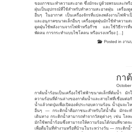
ของภาชนะทำความสะอาด ซึ่งมักจะปูด้วยพรมและ/หรือวั
ฝุ่นเป็นอุปกรณ์ที่ใช้สำหรับทำความสะอาดฝุ่น เครื่องด
อื่นๆ ในอากาศ เป็นเครื่องจักรที่แปลงพลังงานไฟฟ้าเป็
และอนุภาคขนาดเล็กอื่นๆ เครื่องดูดฝุ่นมักใช้ทำความสะอ
ดูดฝุ่นใช้พลังงานจากไฟฟ้าหรือก๊าซ และใช้วิธีการที
พัดลม การกระทำแบบไซโคลน หรือแรงเหวี่ยง […]
Posted in
งานบ
กาต
October
กาต้มน้ำร้อนเป็นเครื่องใช้ไฟฟ้าขนาดเล็กที่ต้มน้ำ 
ความร้อนที่ด้านล่างของกาต้มน้ำและสายไฟที่เชื่อมต่อกับ
น้ำแล้วกดปุ่มเพื่อเปิดองค์ประกอบความร้อน น้ำอุ่นจ
อื่นๆ — กระติกน้ำคือภาชนะสำหรับใส่น้ำดื่ม มักจะ
เดินทาง กระติกน้ำสามารถทำจากวัสดุต่างๆ เช่น โลหะ 
มักใช้พกน้ำร้อนซึ่งสามารถให้ความร้อนได้ก่อนที่ขวดจ
เพื่อดื่มในที่ทำงานหรือที่บ้านในระหว่างวัน — กระติก