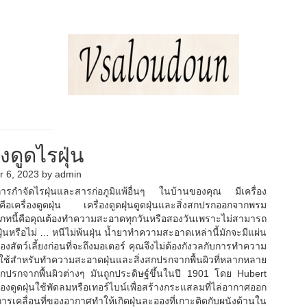
 บริกร พนักงานเสิร์ฟ
องดูดไรฝุ่น
 6, 2023
by
admin
ุดในการกำจัดไรฝุ่นและสารก่อภูมิแพ้อื่นๆ ในบ้านของคุณ มีเครื่อง
รื่องดูดฝุ่น เครื่องดูดฝุ่นดูดฝุ่นและสิ่งสกปรกออกจากพรม
ะเภทนี้คือคุณต้องทำความสะอาดทุกวันหรือสองวันเพราะไม่สามารถ
ดฝุ่นหรือไม่ … หนีไม่พ้นฝุ่น น้ำยาทำความสะอาดเหล่านี้มักจะมีแผ่น
องสัตว์เลี้ยงก่อนที่จะถึงมอเตอร์ คุณจึงไม่ต้องกังวลกับการทำความ
นใช้สำหรับทำความสะอาดฝุ่นและสิ่งสกปรกจากพื้นผิวที่หลากหลาย
่งสกปรกจากพื้นผิวต่างๆ มันถูกประดิษฐ์ขึ้นในปี 1901 โดย Hubert
ื่องดูดฝุ่นใช้พัดลมหรือเทอร์ไบน์เพื่อสร้างกระแสลมที่ไล่อากาศออก
ลื่อนที่ของอากาศทำให้เกิดฝุ่นละอองที่เกาะติดกับผนังด้านใน