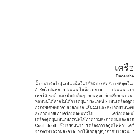
งานบริการทั่วไป
เครื่
December
น้ำยากำจัดไรฝุ่นเป็นหนึ่งในวิธีที่มีประสิทธิภาพที่ส
กำจัดไรฝุ่นหลายประเภทในท้องตลาด ประเภทแรกคือเค
เฟอร์นิเจอร์ และพื้นผิวอื่นๆ ของคุณ ข้อเสียของปร
หลบหนีได้หากไม่ได้กำจัดฝุ่น ประเภทที่ 2 เป็นเครื่องดู
กรองพิเศษที่ดักจับสิ่งสกปรก เส้นผม และสะเก็ดผิวหนังข
สะอาดบ่อยเท่าเครื่องดูดฝุ่นทั่วไป — เครื่องดูดฝุ่
เครื่องดูดฝุ่นเป็นอุปกรณ์ที่ใช้ทำความสะอาดฝุ่นและสิ
Cecil Booth ซึ่งเรียกมันว่า “เครื่องกวาดดูดไฟฟ้า” เคร
จากตัวทำความสะอาด ทำให้เกิดสุญญากาศบางส่วน การเค