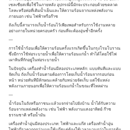
เซลเซียสเพื่อใช้ในภายหลัง อุปกรณ์นี้มักจะประกอบด้วยขดลวด
โลหะหรือท่อที่เติมน้ำเย็นและให้ความร้อนจากแหล่งพลังงาน
ภายนอก เช่น ไฟฟ้าหรือก๊าซ
ถังเก็บนี้สามารถเก็บน้ำร้อนไว้เพียงพอสำหรับการใช้งานหลาย
อย่างภายในหน่วยครอบครัว ก่อนที่จะต้องอุ่นซ้ำอีกครั้ง
—
การใช้น้ำร้อนเพื่อให้ความร้อนครั้งแรกเกิดขึ้นในกรุงโรมโบราณ
ซึ่งมีการใช้ท่อระบายน้ำเพื่อให้ความร้อนแก่น้ำ ทำได้โดยใช้ไฟ
เผาหินที่กักอยู่ในท่อระบายน้ำ
ในปัจจุบัน เครื่องทำน้ำร้อนมีสองประเภทหลัก: แบบทันทีและแบบ
จัดเก็บ ถังเก็บน้ำร้อนตามต้องการโดยเก็บน้ำร้อนจากรอบก่อน
หน้า หน่วยทันทีมีลักษณะคล้ายกับหน่วยจัดเก็บ แต่ใช้แหล่ง
พลังงานภายนอกเพื่อให้ความร้อนแก่น้ำในขณะที่ไหลผ่าน
—
น้ำร้อนในถังหรือภาชนะแล้วแจกจ่ายไปยังบ้าน น้ำได้รับความ
ร้อนจากแหล่งพลังงาน เช่น ไฟฟ้า พลังงานแสงอาทิตย์ ก๊าซ
ธรรมชาติ หรือน้ำมัน
เครื่องทำน้ำอุ่นมีสองประเภท: ไฟฟ้าและแก๊ส เครื่องทำน้ำอุ่น
ไฟฟ้ามีราคาถูกกว่าแบบใช้แก๊สแต่ต้องใช้เวลานานกว่าในการต้ม